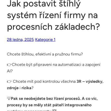
Jak postavit štíhlý
systém řízení firmy na
procesních základech?
28 ledna, 2025
/
Kategorie 1
Chcete štíhlou, efektivní a pružnou firmu?
👉Chcete být připraveni na automatizaci a zapojení
AI?
👉 Chcete mít pod kontrolou všechna
3R –
výsledky,
zdroje
i
rizika
?
💡
Pak se neobejdete bez řízení procesů. A co víc,
procesy by se měly stát páteří integrovaného