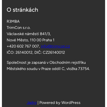
O stránkách
R3MBA
TrimCon s.r.o.
Václavské náměstí 841/3,
Nové Město, 110 00 Praha 1
+420 602 767 007,
info@trimcon.cz
IČO: 26140012, DIČ: CZ26140012
Společnost je zapsaná v Obchodním rejstříku
Městského soudu v Praze oddíl C, vložka 73754.
Jadro
|
Powered by WordPress