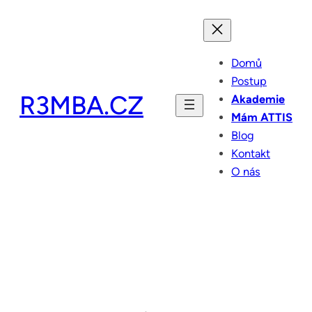
Přeskočit
na
obsah
Domů
Postup
R3MBA.CZ
Akademie
Mám ATTIS
Blog
Kontakt
O nás